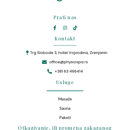
Prati nas
Kontakt
Trg Slobode 3, hotel Vojvodina, Zrenjanin
office@physiospa.rs
+381 63 466414
Usluge
Masaže
Sauna
Paketi
Otkazivanje, ili promena zakazanog