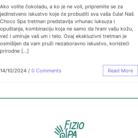
Ako volite čokoladu, a ko je ne voli, pripremite se za
jedinstveno iskustvo koje će probuditi sva vaša čula! Naš
Choco Spa tretman predstavlja vrhunac luksuza i
opuštanja, kombinaciju koja ne samo da hrani vašu kožu,
već i umiruje vaš um i telo. Ovaj ekskluzivni tretman je
osmišljen da vam pruži nezaboravno iskustvo, koristeći
prirodne […]
14/10/2024
/
0 Comments
Read More