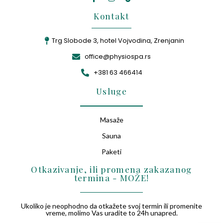
Kontakt
Trg Slobode 3, hotel Vojvodina, Zrenjanin
office@physiospa.rs
+381 63 466414
Usluge
Masaže
Sauna
Paketi
Otkazivanje, ili promena zakazanog
termina - MOŽE!
Ukoliko je neophodno da otkažete svoj termin ili promenite
vreme, molimo Vas uradite to 24h unapred.