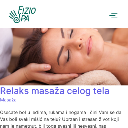
Relaks masaža celog tela
Masaža
Osećate bol u leđima, rukama i nogama i čini Vam se da
Vas boli svaki mišić na telu? Ubrzan i stresan život koji
nam je nametnut, bili toga svesni ili nesvesni, nas