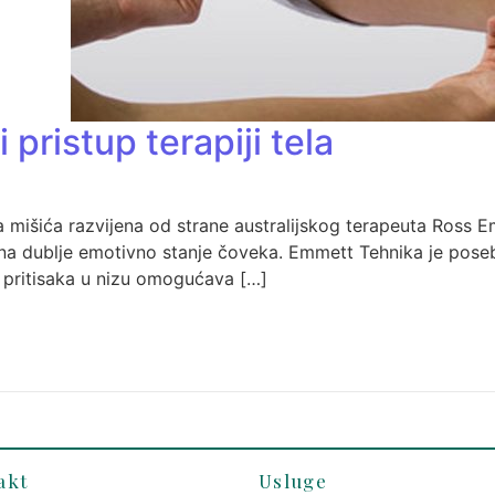
ristup terapiji tela
 mišića razvijena od strane australijskog terapeuta Ross E
i na dublje emotivno stanje čoveka. Emmett Tehnika je pos
 pritisaka u nizu omogućava […]
akt
Usluge