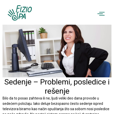
Sedenje – Problemi, posledice i
rešenje
Bilo da to posao zahteva ili ne, ljudi veliki deo dana provode u
sedećem položaju. Iako deluje bezopasno često sedenje ispred
televizora biramo kao način opuštanja što sa sobom nosi posledice