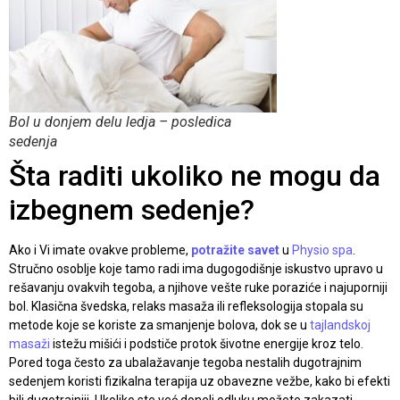
Bol u donjem delu ledja – posledica
sedenja
Šta raditi ukoliko ne mogu da
izbegnem sedenje?
Ako i Vi imate ovakve probleme,
potražite savet
u
Physio spa
.
Stručno osoblje koje tamo radi ima dugogodišnje iskustvo upravo u
rešavanju ovakvih tegoba, a njihove vešte ruke poraziće i najuporniji
bol. Klasična švedska, relaks masaža ili refleksologija stopala su
metode koje se koriste za smanjenje bolova, dok se u
tajlandskoj
masaži
istežu mišići i podstiče protok šivotne energije kroz telo.
Pored toga često za ubalažavanje tegoba nestalih dugotrajnim
sedenjem koristi fizikalna terapija uz obavezne vežbe, kako bi efekti
bili dugotrajniji. Ukoliko ste već doneli odluku možete zakazati