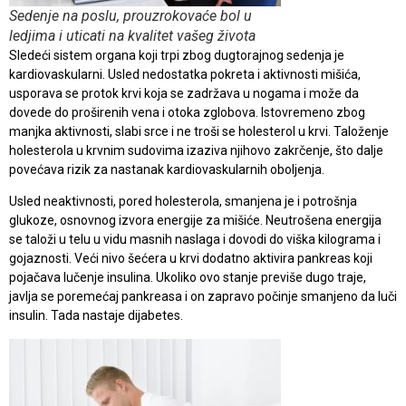
Sedenje na poslu, prouzrokovaće bol u
ledjima i uticati na kvalitet vašeg života
Sledeći sistem organa koji trpi zbog dugtorajnog sedenja je
kardiovaskularni. Usled nedostatka pokreta i aktivnosti mišića,
usporava se protok krvi koja se zadržava u nogama i može da
dovede do proširenih vena i otoka zglobova. Istovremeno zbog
manjka aktivnosti, slabi srce i ne troši se holesterol u krvi. Taloženje
holesterola u krvnim sudovima izaziva njihovo zakrčenje, što dalje
povećava rizik za nastanak kardiovaskularnih oboljenja.
Usled neaktivnosti, pored holesterola, smanjena je i potrošnja
glukoze, osnovnog izvora energije za mišiće. Neutrošena energija
se taloži u telu u vidu masnih naslaga i dovodi do viška kilograma i
gojaznosti. Veći nivo šećera u krvi dodatno aktivira pankreas koji
pojačava lučenje insulina. Ukoliko ovo stanje previše dugo traje,
javlja se poremećaj pankreasa i on zapravo počinje smanjeno da luči
insulin. Tada nastaje dijabetes.