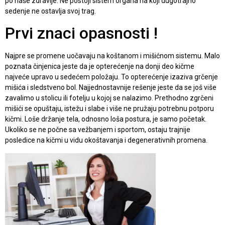
po naše zdravlje. Ne postoji sistem organa na koji dugotrajno
sedenje ne ostavlja svoj trag.
Prvi znaci opasnosti !
Najpre se promene uočavaju na koštanom i mišićnom sistemu. Malo
poznata činjenica jeste da je opterećenje na donji deo kičme
najveće upravo u sedećem položaju. To opterećenje izaziva grčenje
mišića i sledstveno bol. Najjednostavnije rešenje jeste da se još više
zavalimo u stolicu ili fotelju u kojoj se nalazimo. Prethodno zgrčeni
mišići se opuštaju, istežu i slabe i više ne pružaju potrebnu potporu
kičmi. Loše držanje tela, odnosno loša postura, je samo početak.
Ukoliko se ne počne sa vežbanjem i sportom, ostaju trajnije
posledice na kičmi u vidu okoštavanja i degenerativnih promena.