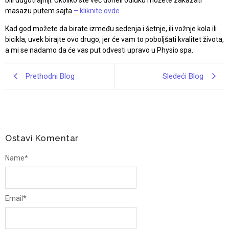
masazu putem sajta
– kliknite ovde
Kad god možete da birate između sedenja i šetnje, ili vožnje kola ili
bicikla, uvek birajte ovo drugo, jer će vam to poboljšati kvalitet života,
a mi se nadamo da će vas put odvesti upravo u Physio spa.
Prethodni Blog
Sledeći Blog
Ostavi Komentar
Name
*
Email
*